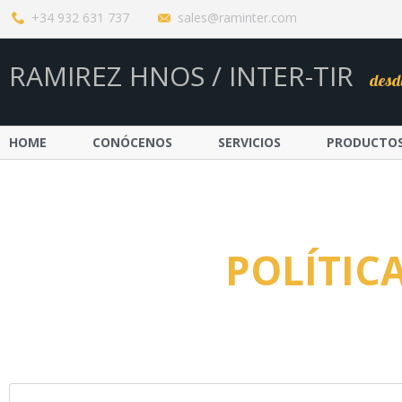
+34 932 631 737
sales@raminter.com
RAMIREZ HNOS / INTER-TIR
desd
HOME
CONÓCENOS
SERVICIOS
PRODUCTO
POLÍTIC