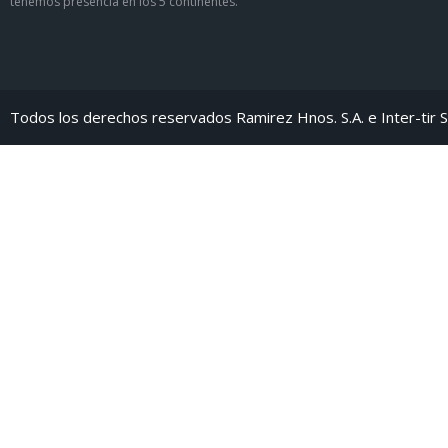
tenemos presencia en los 5 continentes.
Todos los derechos reservados Ramirez Hnos. S.A. e Inter-tir S