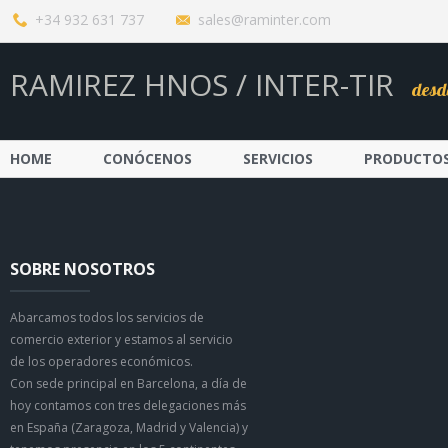
+34 932 631 737
sales@raminter.com
RAMIREZ HNOS / INTER-TIR
desd
HOME
CONÓCENOS
SERVICIOS
PRODUCTO
SOBRE NOSOTROS
Abarcamos todos los servicios de
comercio exterior y estamos al servicio
de los operadores económicos.
Con sede principal en Barcelona, a día de
hoy contamos con tres delegaciones más
en España (Zaragoza, Madrid y Valencia) y