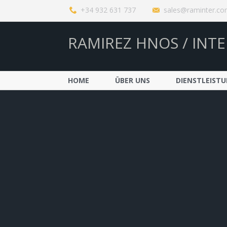
+34 932 631 737
sales@raminter.c
RAMIREZ HNOS / INTE
HOME
ÜBER UNS
DIENSTLEIST