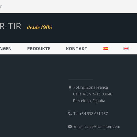
om
R-TIR
desde 1905
UNGEN
PRODUKTE
KONTAKT
Pol.Ind.Zona Franca
Calle 41, nº 9-15 08040
Barcelona, España
Tel:+34 932 631 737
Email: sales@raminter.com