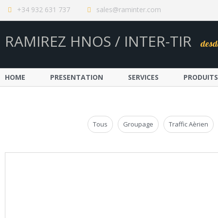
+34 932 631 737
sales@raminter.com
RAMIREZ HNOS / INTER-TIR
desd
HOME
PRESENTATION
SERVICES
PRODUITS
Tous
Groupage
Traffic Aèrien