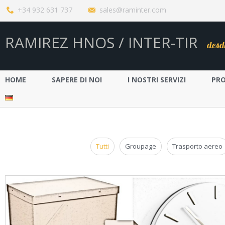
+34 932 631 737
sales@raminter.com
RAMIREZ HNOS / INTER-TIR
desd
HOME
SAPERE DI NOI
I NOSTRI SERVIZI
PR
Tutti
Groupage
Trasporto aereo