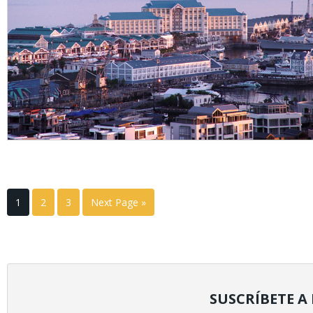
1
2
3
Next Page »
SUSCRÍBETE A