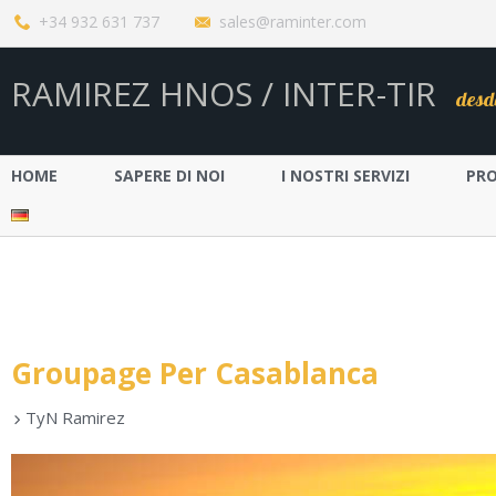
+34 932 631 737
sales@raminter.com
RAMIREZ HNOS / INTER-TIR
desd
HOME
SAPERE DI NOI
I NOSTRI SERVIZI
PR
Groupage Per Casablanca
TyN Ramirez