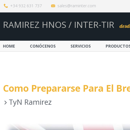
+34 932 631 737
sales@raminter.com
RAMIREZ HNOS / INTER-TIR
desd
HOME
CONÓCENOS
SERVICIOS
PRODUCTO
Como Prepararse Para El Bre
TyN Ramirez