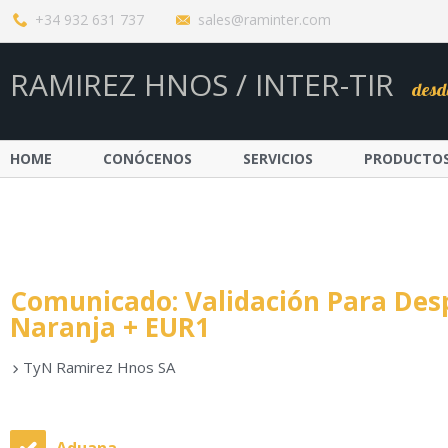
+34 932 631 737
sales@raminter.com
RAMIREZ HNOS / INTER-TIR
desd
HOME
CONÓCENOS
SERVICIOS
PRODUCTO
Comunicado: Validación Para Des
Naranja + EUR1
TyN Ramirez Hnos SA